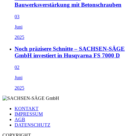
Bauwerksverstärkung mit Betonschrauben
03
Juni
2025
Noch präzisere Schnitte – SACHSEN-SÄGE
GmbH investiert in Husqvarna FS 7000 D
02
Juni
2025
KONTAKT
IMPRESSUM
AGB
DATENSCHUTZ
COPYRIGHT